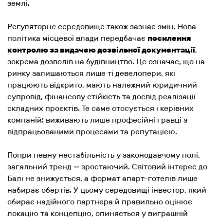
землі.
Регуляторне середовище також зазнає змін. Нова
політика місцевої влади передбачає
посилення
контролю за видачею дозвільної документації
,
зокрема дозволів на будівництво. Це означає, що на
ринку залишаються лише ті девелопери, які
працюють відкрито, мають належний юридичний
супровід, фінансову стійкість та досвід реалізації
складних проєктів. Те саме стосується і керівних
компаній: виживають лише професійні гравці з
відпрацьованими процесами та репутацією.
Попри певну нестабільність у законодавчому полі,
загальний тренд — зростаючий. Світовий інтерес до
Балі не знижується, а формат апарт-готелів лише
набирає обертів. У цьому середовищі інвестор, який
обирає надійного партнера й правильно оцінює
локацію та концепцію, опиняється у виграшній