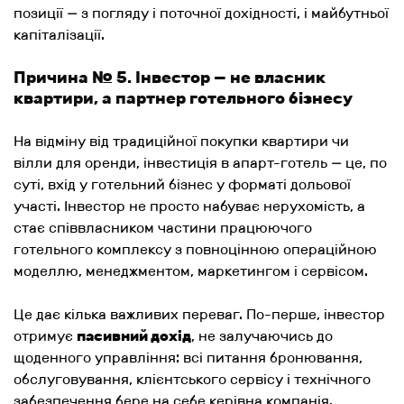
позиції — з погляду і поточної дохідності, і майбутньої
капіталізації.
Причина № 5. Інвестор — не власник
квартири, а партнер готельного бізнесу
На відміну від традиційної покупки квартири чи
вілли для оренди, інвестиція в апарт-готель — це, по
суті, вхід у готельний бізнес у форматі дольової
участі. Інвестор не просто набуває нерухомість, а
стає співвласником частини працюючого
готельного комплексу з повноцінною операційною
моделлю, менеджментом, маркетингом і сервісом.
Це дає кілька важливих переваг. По-перше, інвестор
отримує
пасивний дохід
, не залучаючись до
щоденного управління: всі питання бронювання,
обслуговування, клієнтського сервісу і технічного
забезпечення бере на себе керівна компанія.