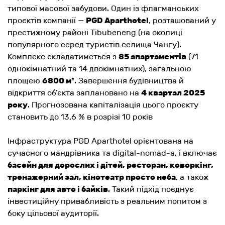
типової масової забудови. Один із флагманських
проєктів компанії —
PGD Aparthotel
, розташований у
престижному районі Tibubeneng (на околиці
популярного серед туристів селища Чангу).
Комплекс складатиметься з
85 апартаментів
(71
однокімнатний та 14 двокімнатних), загальною
площею
6800 м²
. Завершення будівництва й
відкриття об’єкта заплановано на
4 квартал 2025
року
. Прогнозована капіталізація цього проєкту
становить до 13,6 % в розрізі 10 років
Інфраструктура PGD Aparthotel орієнтована на
сучасного мандрівника та digital-nomad-а, і включає
басейн для дорослих і дітей, ресторан, коворкінг,
тренажерний зал, кінотеатр просто неба
, а також
паркінг для авто і байків
. Такий підхід поєднує
інвестиційну привабливість з реальним попитом з
боку цільової аудиторії.