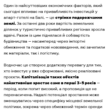
Один із найсуттєвіших економічних факторів, який
сьогодні впливає на привабливість інвестицій у
апарт-готелі на Балі, — це
стрімке подорожчання
землі.
За останні два роки вартість земельних
ділянок у туристично привабливих регіонах зросла
вдвічі. Разом із цим піднялася й собівартість
будівництва — насамперед через імпортні
обмеження та податкові нововведення, які зачепили
як матеріали, так і логістику.
Водночас це створює додаткову перевагу для тих,
хто інвестує у вже сформовані, якісно реалізовані
проєкти.
Капіталізація таких об’єктів
найактивніше зростає саме в перші 3-5 років
—
період, коли попит високий, а пропозиція ще не
перенасичена. Надалі потенціал зростання може
зменшуватись через специфіку місцевої земельної
політики, зокрема через обмежений термін оренди