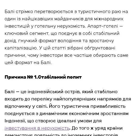
Балі стрімко перетворюється з туристичного раю на
один із найцікавіших майданчиків для міжнародних
інвестицій у готельну нерухомість. Апарт-готелі —
ключовий сегмент, що поєднує в собі стабільний
дохід, гнучкий формат володіння та зростаючу
капіталізацію. У цій статті зібрані обґрунтовані
причини, чому інвестори все частіше обирають саме
цей формат на Балі.
Причина № 1.Стабільний попит
Балі — це індонезійський острів, який стабільно
входить до переліку найпопулярніших напрямків для
відпочинку у світі. Його туристична привабливість
поєднується з динамічним економічним зростанням
Індонезії, що створює ідеальні умови для
інвестування в нерухомість
. До того ж уряд країни
демонструє лояльність до іноземних інвесторів,