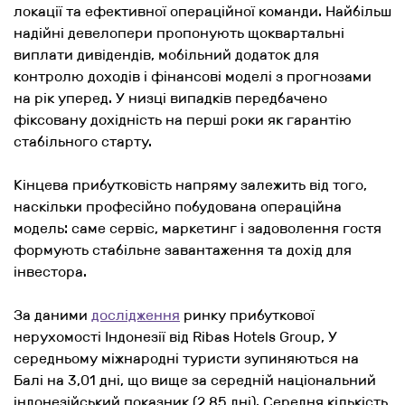
локації та ефективної операційної команди. Найбільш
надійні девелопери пропонують щоквартальні
виплати дивідендів, мобільний додаток для
контролю доходів і фінансові моделі з прогнозами
на рік уперед. У низці випадків передбачено
фіксовану дохідність на перші роки як гарантію
стабільного старту.
Кінцева прибутковість напряму залежить від того,
наскільки професійно побудована операційна
модель: саме сервіс, маркетинг і задоволення гостя
формують стабільне завантаження та дохід для
інвестора.
За даними
дослідження
ринку прибуткової
нерухомості Індонезії від Ribas Hotels Group, У
середньому міжнародні туристи зупиняються на
Балі на 3,01 дні, що вище за середній національний
індонезійський показник (2,85 дні). Середня кількість