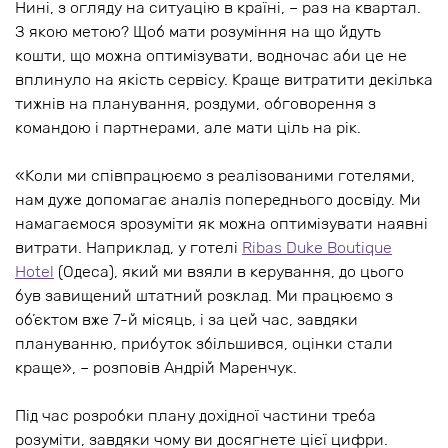
Нині, з огляду на ситуацію в країні, – раз на квартал.
З якою метою? Щоб мати розуміння на що йдуть
кошти, що можна оптимізувати, водночас аби це не
вплинуло на якість сервісу. Краще витратити декілька
тижнів на планування, роздуми, обговорення з
командою і партнерами, але мати ціль на рік.
«Коли ми співпрацюємо з реалізованими готелями,
нам дуже допомагає аналіз попереднього досвіду. Ми
намагаємося зрозуміти як можна оптимізувати наявні
витрати. Наприклад, у готелі
Ribas Duke Boutique
Hotel
(Одеса), який ми взяли в керування, до цього
був завищений штатний розклад. Ми працюємо з
об’єктом вже 7-й місяць, і за цей час, завдяки
плануванню, прибуток збільшився, оцінки стали
краще», – розповів Андрій Маренчук.
Під час розробки плану дохідної частини треба
розуміти, завдяки чому ви досягнете цієї цифри.