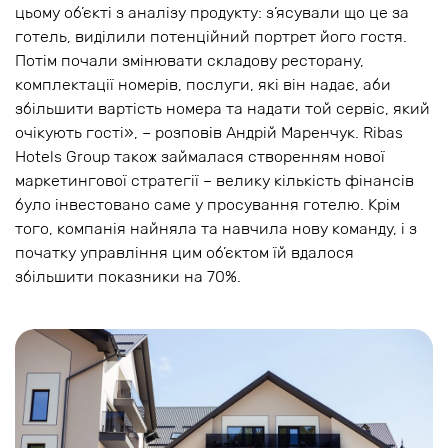
цьому об’єкті з аналізу продукту: з’ясували що це за
готель, виділили потенційний портрет його гостя.
Потім почали змінювати складову ресторану,
комплектації номерів, послуги, які він надає, аби
збільшити вартість номера та надати той сервіс, який
очікують гості», – розповів Андрій Маренчук. Ribas
Hotels Group також займалася створенням нової
маркетингової стратегії – велику кількість фінансів
було інвестовано саме у просування готелю. Крім
того, компанія найняла та навчила нову команду, і з
початку управління цим об’єктом їй вдалося
збільшити показники на 70%.