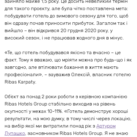
зайняло майже 1,5 року. Це досить невеликий термін
для такого проєкту, але була чітко поставлена мета:
побудувати готель до зимового сезону для того, щоб
він одразу почав приносити прибуток. Загалом так і
вийшло – він відкрився 20 грудня 2020 року, у
високий сезон, і не працював жодного дня в мінус.
«Те, що готель побудувався якісно та вчасно – це
факт. Тому я вважаю, що мріяти можна про будь-що і як
завгодно, але втілювати бажання в життя мають
професіонали», – зауважив Олексій, власник готелю
Ribas Karpaty.
Об’єкт за понад 2 роки роботи з керівною компанією
Ribas Hotels Group стабільно виходив на рівень
окупності у межах 10-11%. «Готель демонструє хороші
результати, на мою думку, в тому числі через локацію,
на вибір якої ми витратили понад рік з
Артуром
Лупашко
, засновником Ribas Hotels Group. Я не знаю