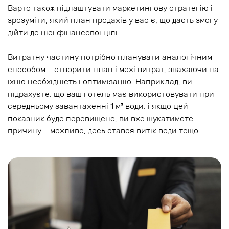
Варто також підлаштувати маркетингову стратегію і
зрозуміти, який план продажів у вас є, що дасть змогу
дійти до цієї фінансової цілі.
Витратну частину потрібно планувати аналогічним
способом – створити план і межі витрат, зважаючи на
їхню необхідність і оптимізацію. Наприклад, ви
підрахуєте, що ваш готель має використовувати при
середньому завантаженні 1 м³ води, і якщо цей
показник буде перевищено, ви вже шукатимете
причину – можливо, десь стався витік води тощо.