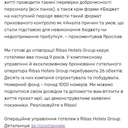
житті проводити таємні перевірки доброчесності
персоналу (всіх ланок), а також крім форми «Бюджет
на наступний період» ввести такий формат
прихованого контролю як «Аналіз причин та умов, що
стали підставою для невиконання бюджету чи
недоотримання прибутку», – прокоментував Ярослав.
Ми готові до співпраці! Ribas Hotels Group керує
готелями вже понад 9 років. У комплексному
управлінні й ексклюзивному бронюванні готельного
оператора Ribas Hotels Group перебувають 26 об’єктів.
Десять із них компанія спроєктувала та побудувала.
Номерний фонд – понад 1000 номерів. Ми можемо
поділитися своїм досвідом та допомогти вам втілити в
життя проєкт мрії, що демонструватиме заявлені
показники. Реалізовуйте з Ribas!
Операційне управління готелем з Ribas Hotels Group.
Детальніше
за посиланням
.