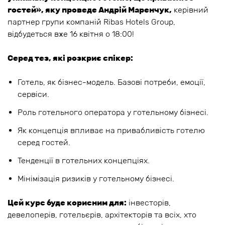
гостей», яку проведе Андрій Маренчук,
керівний
партнер групи компаній Ribas Hotels Group,
відбудеться вже 16 квітня о 18:00!
Серед тез, які розкриє спікер:
Готель, як бізнес-модель. Базові потреби, емоції,
сервіси.
Роль готельного оператора у готельному бізнесі.
Як концепція впливає на привабливість готелю
серед гостей.
Тенденції в готельних концепціях.
Мінімізація ризиків у готельному бізнесі.
Цей курс буде корисним для:
інвесторів,
девелоперів, готельєрів, архітекторів та всіх, хто