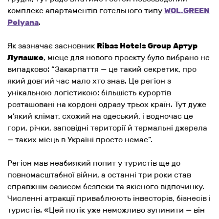
комплекс апартаментів готельного типу
WOL.GREEN
Polyana
.
Як зазначає засновник
Ribas Hotels Group
Артур
Лупашко
, місце для нового проєкту було вибрано не
випадково: “
Закарпаття — це такий секретик, про
який довгий час мало хто знав. Це регіон з
унікальною логістикою: більшість курортів
розташовані на кордоні одразу трьох країн. Тут дуже
м’який клімат, схожий на одеський, і водночас це
гори, річки, заповідні території й термальні джерела
— таких місць в Україні просто немає
”.
Регіон мав неабиякий попит у туристів ще до
повномасштабної війни, а останні три роки став
справжнім оазисом безпеки та якісного відпочинку.
Численні атракції приваблюють інвесторів, бізнесів і
туристів. «
Цей потік уже неможливо зупинити — він