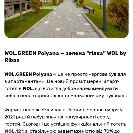
WOL.GREEN Polyana — зелена “гілка” WOL by
Ribas
WOL.GREEN Polyana
— це не просто чергова будівля
з апартаментами. Це новий проєкт мережі апарт-
готелів
WOL
, що встигла добре зарекомендувати
себе в неповторній Одесі та мальовничому Буковелі.
Формат вперше з’явився в Перлині Чорного моря у
2021 році й набув значної популярності серед
гостей. Сьогодні це успішно функціональний готель
WOL.121
зі стабільною завантаженістю від 70% до