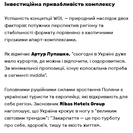
Інвестиційна привабливість комплексу
Успішність концепції WOL — природний наслідок двох
факторів: потужних перспектив регіону та
стабільності формату порівняно з хаотичними
гірськими апарт-комплексами.
Як відмічає
Артур Лупашко,
“сьогодні в Україні дуже
мало курортів, де можна і відпочити, і оздоровитися.
За мінімальної пропозиції, існує колосальна потреба
в сегменті middle”.
Головними рушійними силами зростання Поляни є
українські туристи та європейці, які відкривають для
себе регіон. Засновник
Ribas Hotels Group
наголошує, що Україна крокує в ногу з “
великим
світовим трендом”: “Закарпаття — це про турботу
про себе, здоров’я, тишу та якість життя».