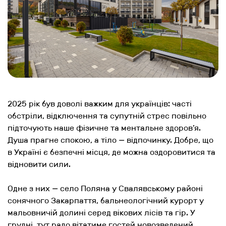
2025 рік був доволі важким для українців: часті
обстріли, відключення та супутній стрес повільно
підточують наше фізичне та ментальне здоров’я.
Душа прагне спокою, а тіло — відпочинку. Добре, що
в Україні є безпечні місця, де можна оздоровитися та
відновити сили.
Одне з них — село Поляна у Свалявському районі
сонячного Закарпаття, бальнеологічний курорт у
мальовничій долині серед вікових лісів та гір. У
грудні, тут радо вітатиме гостей новозведений