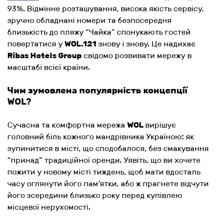
93%. Відмінне розташування, висока якість сервісу,
зручно обладнані номери та безпосередня
близькість до пляжу “Чайка” спонукають гостей
повертатися у
WOL.121
знову і знову. Це надихає
Ribas Hotels Group
свідомо розвивати мережу в
масштабі всієї країни.
Чим зумовлена популярність концепції
WOL?
Сучасна та комфортна мережа
WOL
вирішує
головний біль кожного мандрівника Україною: як
зупинитися в місті, що сподобалося, без смакування
“принад” традиційної оренди. Уявіть, що ви хочете
пожити у новому місті тиждень, щоб мати вдосталь
часу оглянути його пам’ятки, або ж прагнете відчути
його зсередини близько року перед купівлею
місцевої нерухомості.