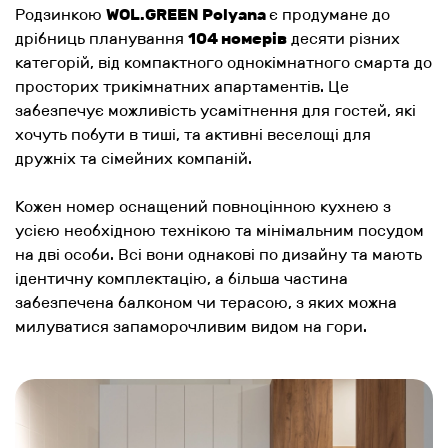
Родзинкою
WOL.GREEN Polyana
є продумане до
дрібниць планування
104 номерів
десяти різних
категорій, від компактного однокімнатного смарта до
просторих трикімнатних апартаментів. Це
забезпечує можливість усамітнення для гостей, які
хочуть побути в тиші, та активні веселощі для
дружніх та сімейних компаній.
Кожен номер оснащений повноцінною кухнею з
усією необхідною технікою та мінімальним посудом
на дві особи. Всі вони однакові по дизайну та мають
ідентичну комплектацію, а більша частина
забезпечена балконом чи терасою, з яких можна
милуватися запаморочливим видом на гори.