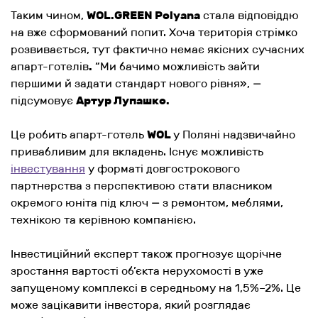
Таким чином,
WOL.GREEN Polyana
стала відповіддю
на вже сформований попит. Хоча територія стрімко
розвивається, тут фактично немає якісних сучасних
апарт-готелів
.
“
Ми бачимо можливість зайти
першими й задати стандарт нового рівня
»,
—
підсумовує
Артур Лупашко.
Це робить апарт-готель
WOL
у Поляні надзвичайно
привабливим для вкладень. Існує можливість
інвестування
у форматі довгострокового
партнерства з перспективою стати власником
окремого юніта під ключ
—
з ремонтом, меблями,
технікою та керівною компанією.
Інвестиційний експерт також прогнозує щорічне
зростання вартості об’єкта нерухомості в уже
запущеному комплексі в середньому на 1,5%–2%. Це
може зацікавити інвестора, який розглядає