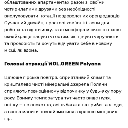
облаштованих апартаментах разом зі своїми
чотирилапими друзями без необхідності
вислуховувати нотації невдоволених орендодавців.
Сучасний дизайн, просторі ком’юніті-зони для
роботи та відпочинку, та атмосфера міського стилю
якнайкраще пасують гостям, які цінують зручність
та прозорість та хочуть відчувати себе в новому
місці, як вдома.
Головні атракції WOL.GREEN Polyana
Цілюще гірське повітря, сприятливий клімат та
кришталево чисті мінеральні джерела Поляни
сприяють повноцінному відпочинку у будь-яку пору
року. Взимку температура тут часто вище нуля,
влітку — не спекотно, осінь багата на гриби та ягоди,
а весна манить познайомитися з красою місцевих
гір.