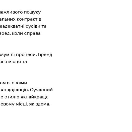
снажливого пошуку
зальних контрактів
еадекватні сусіди та
еред, коли справа
зумілі процеси. Бренд
ого місця та
м зі своїми
рендодавців. Сучасний
ого стилю якнайкраще
овому місці, як вдома.