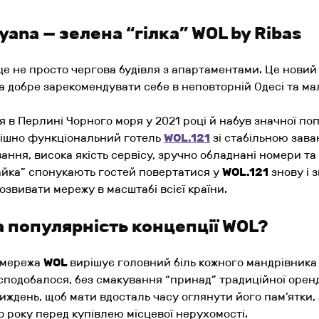
ana — зелена “гілка” WOL by Ribas
це не просто чергова будівля з апартаментами. Це новий
ла добре зарекомендувати себе в неповторній Одесі та м
 в Перлині Чорного моря у 2021 році й набув значної по
спішно функціональний готель
WOL.121
зі стабільною зава
ання, висока якість сервісу, зручно обладнані номери т
Чайка” спонукають гостей повертатися у
WOL.121
знову і 
озвивати мережу в масштабі всієї країни.
 популярність концепції WOL?
 мережа
WOL
вирішує головний біль кожного мандрівника 
 сподобалося, без смакування “принад” традиційної оренд
тиждень, щоб мати вдосталь часу оглянути його пам’ятки,
о року перед купівлею місцевої нерухомості.