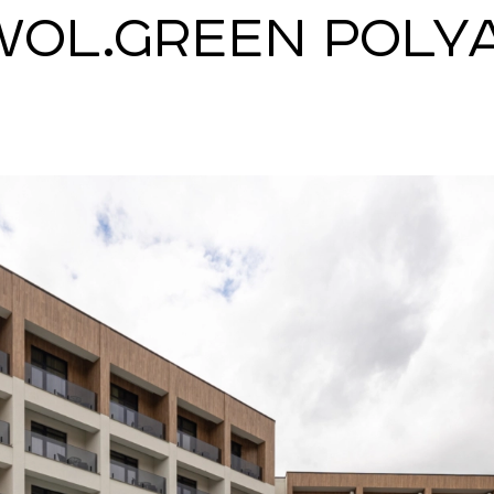
WOL.GREEN POLY
SNAP INVEST BY RIBAS
CODEX ENERGY