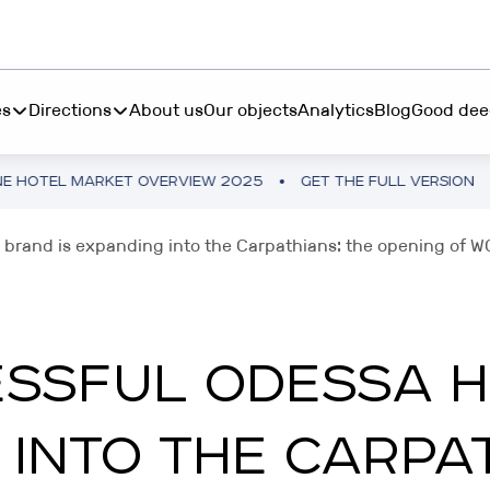
es
Directions
About us
Our objects
Analytics
Blog
Good dee
ARKET OVERVIEW 2025
GET THE FULL VERSION
UKRAINE
S INVEST
BOOK "MORE THAN 
 brand is expanding into the Carpathians: the opening of 
ting from $45 000 in
RESTETIKA
table hotel real estate
BOOK “MORE THAN 
RIBAS HOTEL ACADEMY
SSFUL ODESSA 
P INVEST
TEMO
tments from 10 250₴ in a
 INTO THE CARPA
tphone
RIBAS INVEST