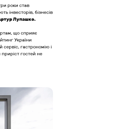
три роки став
ть інвесторів, бізнесів
Артур Лупашко.
артам, що сприяє
ейтинг України
й сервіс, гастрономію і
й приріст гостей не