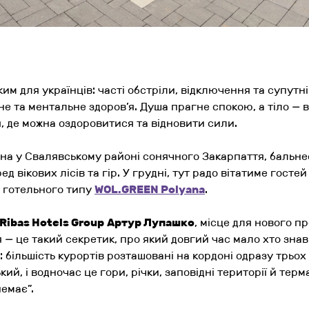
ким для українців: часті обстріли, відключення та супутн
е та ментальне здоров’я. Душа прагне спокою, а тіло — в
я, де можна оздоровитися та відновити сили.
яна у Свалявському районі сонячного Закарпаття, бальне
д вікових лісів та гір. У грудні, тут радо вітатиме гост
 готельного типу
WOL.GREEN Polyana
.
Ribas Hotels Group
Артур Лупашко
, місце для нового п
 — це такий секретик, про який довгий час мало хто знав.
 більшість курортів розташовані на кордоні одразу трьох 
кий, і водночас це гори, річки, заповідні території й тер
немає
”.