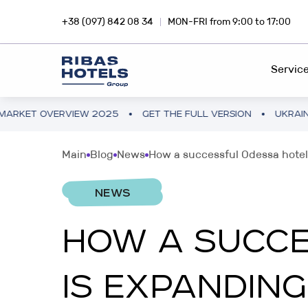
+38 (097) 842 08 34
MON-FRI from 9:00 to 17:00
Servic
ERVIEW 2025
GET THE FULL VERSION
UKRAINE HOTEL M
HOTEL CHAIN
RIBA
Main
Blog
News
How a successful Odessa hotel
Dive into the magic of travel with
Inves
FEE DEVELOPMENT
Ribas Hotels
profi
NEWS
FRANCHISING
HOW A SUCCE
INVESTMENTS ABROAD
SNA
PROJECT CONSULTING
Hotel business in Europe and Asia
Inves
IS EXPANDING
smar
PROJECT AUDIT