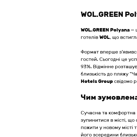
WOL.GREEN Poly
WOL.GREEN Polyana
— 
готелів
WOL
, що встиг
Формат вперше з’явився
гостей. Сьогодні це у
93%. Відмінне розташув
близькість до пляжу “
Hotels Group
свідомо р
Чим зумовлена
Сучасна та комфортна
зупинитися в місті, що
пожити у новому місті 
його зсередини близьк