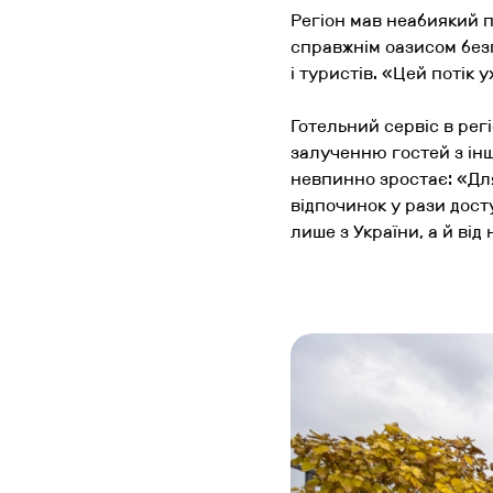
Регіон мав неабиякий п
справжнім оазисом безп
і туристів. «
Цей потік 
Готельний сервіс в рег
залученню гостей з ін
невпинно зростає: «
Дл
відпочинок у рази досту
лише з України, а й ві