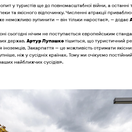
опит у туристів ще до повномасштабної війни, а останні 
еки та якісного відпочинку. Численні атракції приваблюю
уже неможливо зупинити — він тільки наростає
», — додає
іоні сьогодні нічим не поступається європейським станд
ших держав.
Артур Лупашко
тішиться, що туристичний р
я іноземців, Закарпаття — це можливість отримати якісни
пніше, ніж у сусідніх країнах. Тому ми очікуємо постійни
д наших найближчих сусідів
».