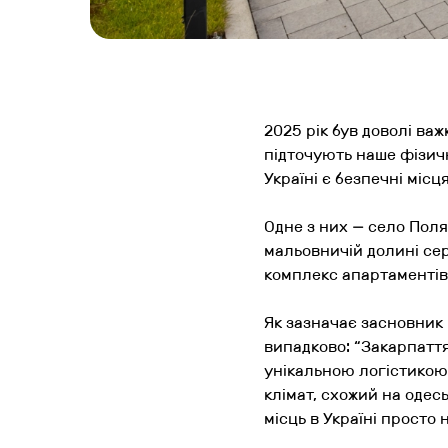
2025 рік був доволі важ
підточують наше фізичн
Україні є безпечні місц
Одне з них — село Пол
мальовничій долині сере
комплекс апартаментів
Як зазначає засновник
випадково: “
Закарпаття
унікальною логістикою:
клімат, схожий на одесь
місць в Україні просто 