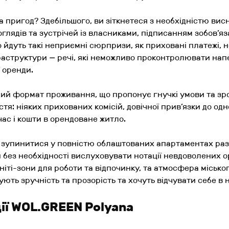
а пригод? Здебільшого, ви зіткнетеся з необхідністю ви
глядів та зустрічей із власниками, підписанням зобов’я
о йдуть такі неприємні сюрпризи, як приховані платежі, н
фраструктури — речі, які неможливо проконтролювати нап
ї оренди.
ий формат проживання, що пропонує гнучкі умови та зро
тя: ніяких прихованих комісій, довічної прив’язки до одн
час і кошти в орендоване житло.
 зупинитися у повністю облаштованих апартаментах разо
без необхідності вислуховувати нотації невдоволених о
ніті-зони для роботи та відпочинку, та атмосфера міськ
ують зручність та прозорість та хочуть відчувати себе в н
ії WOL.GREEN Polyana