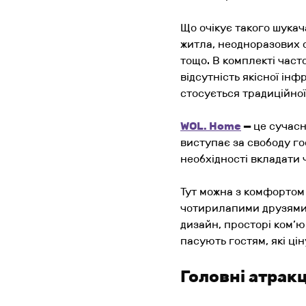
Що очікує такого шукач
житла, неодноразових о
тощо. В комплекті част
відсутність якісної ін
стосується традиційно
WOL. Home
—
це сучасн
виступає за свободу гос
необхідності вкладати 
Тут можна з комфортом
чотирилапими друзями 
дизайн, просторі ком’ю
пасують гостям, які цін
Головні атракц