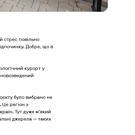
ій стрес повільно
ідпочинку. Добре, що в
ологічний курорт у
ей новозведений
роєкту було вибрано не
 Це регіон з
країн. Тут дуже м’який
мальні джерела — таких