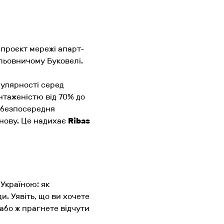
 проєкт мережі апарт-
альовничому Буковелі.
пулярності серед
нтаженістю від 70% до
а безпосередня
знову. Це надихає
Ribas
Україною: як
и. Уявіть, що ви хочете
 або ж прагнете відчути