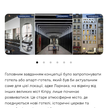
Головним завданням концепції було запропонувати
готель або апарт-готель, який був би актуальним
саме для цієї локації, адже Ларнака, на відміну від
інших великих міст Кіпру, лише починає
розвиватися. Це старе атмосферне місто, де
поєднуються нові готелі, історичні церкви та