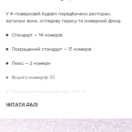
У 4-поверховій будівлі передбачено ресторан,
загальні зони, оглядову терасу та номерний фонд:
Стандарт — 14 номерів
Покращений стандарт — 17 номерів
Люкс — 2 номери
Всього номерів:
33
Площа номерного фонду:
536 м²
ЧИТАТИ ДАЛІ
Загальні зони:
536 м²
Апарт-готель
В будівлі передбачено залу для сніданків, коворкінг,