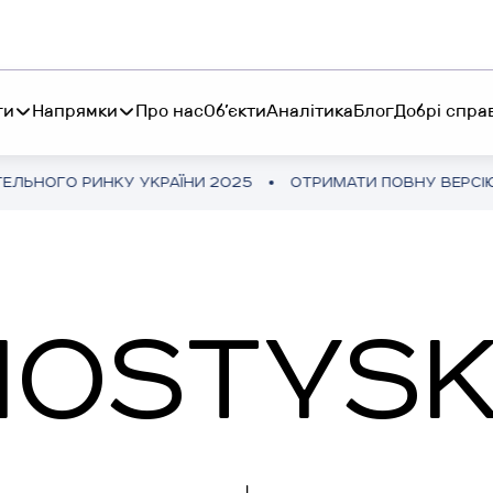
ги
Напрямки
Про нас
Об’єкти
Аналітика
Блог
Добрі спра
 УКРАЇНИ 2025
ОТРИМАТИ ПОВНУ ВЕРСІЮ
ОГЛЯД ГОТ
S INVEST
КНИГА “БІЛЬШЕ НІЖ
тування від 45 000$ в
RESTETIKA
уткову готельну
КНИГА “БІЛЬШЕ НІ
OSTYS
хомість
RIBAS HOTEL ACADEMY
P INVEST
TEMO
тиції від 10 250₴ у
тфоні
RIBAS INVEST