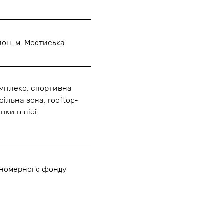
йон, м. Мостиська
омплекс, спортивна
сільна зона, rooftop-
нки в лісі,
я номерного фонду