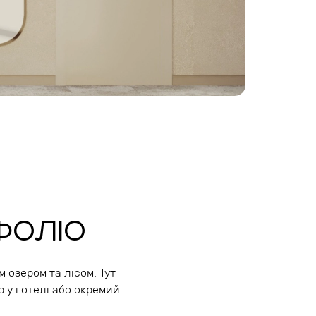
ФОЛІО
 озером та лісом. Тут
 у готелі або окремий