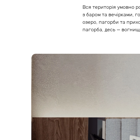
Вся територія умовно р
з баром та вечірками, 
озеро, пагорби та прих
пагорба, десь — вогнище