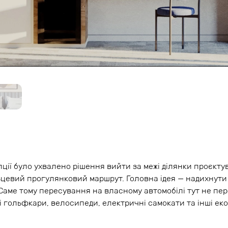
пції було ухвалено рішення вийти за межі ділянки проєкт
ьцевий прогулянковий маршрут. Головна ідея — надихнути
Саме тому пересування на власному автомобілі тут не пе
 гольфкари, велосипеди, електричні самокати та інші еко