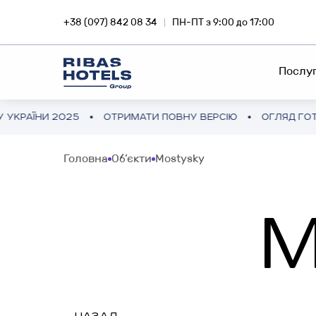
+38 (097) 842 08 34
ПН-ПТ з 9:00 до 17:00
Послу
ОТРИМАТИ ПОВНУ ВЕРСІЮ
ОГЛЯД ГОТЕЛЬНОГО РИНКУ
МЕРЕЖА ГОТЕЛІВ
RIBA
Головна
Об’єкти
Mostysky
Занурюйся у магію подорожей
Iнвес
FEE-DEVELOPMENT
разом з Ribas Hotels
приб
M
неру
ФРАНЧАЙЗИНГ
ІНВЕСТИЦІЇ ЗА КОРДОНОМ
SNA
КОНСАЛТИНГ ПРОЄКТУ
Готельний бізнес у Азії та Європі
Інвес
смар
АУДИТ ПРОЄКТУ