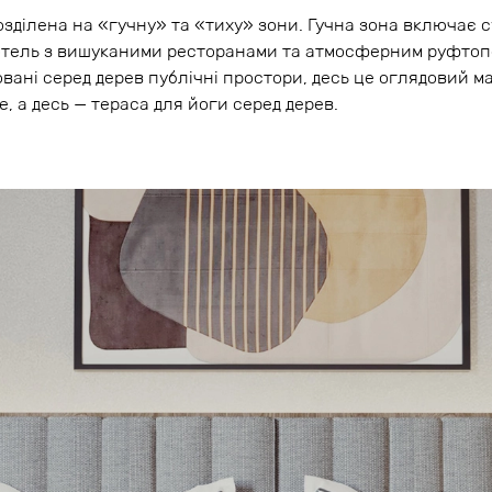
озділена на «гучну» та «тиху» зони. Гучна зона включає с
готель з вишуканими ресторанами та атмосферним руфтопом
овані серед дерев публічні простори, десь це оглядовий 
, а десь — тераса для йоги серед дерев.