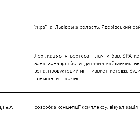
Україна, Львівська область, Яворівський ра
Лобі, кав’ярня, ресторан, лаунж-бар, SPA-к
зона, зона для йоги, дитячий майданчик, ве
зона, продуктовий міні-маркет, котеджі, буди
глемпінги, паркінг
ЦТВА
розробка концепції комплексу, візуалізаці