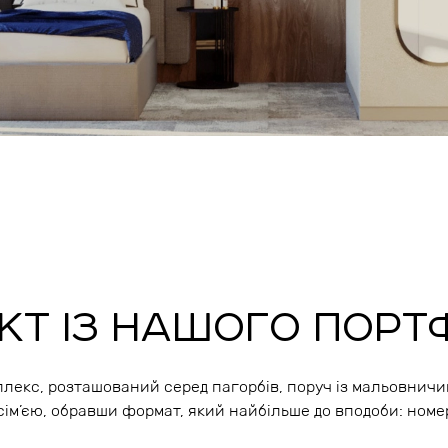
КТ ІЗ НАШОГО ПОРТ
лекс, розташований серед пагорбів, поруч із мальовничим
сім’єю, обравши формат, який найбільше до вподоби: номер