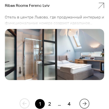
Ribas Rooms Ferenc Lviv
Отель в центре Львова, где продуманный интерьер и
функциональные номера создают идеальное
пространство для работы и отдыха. Здесь
креативная атмосфера сочетается с современным
дизайном, а каждая деталь продумана для
комфортного пребывания — будь то деловая поездка
или короткий отдых в городе.
1
2
…
4