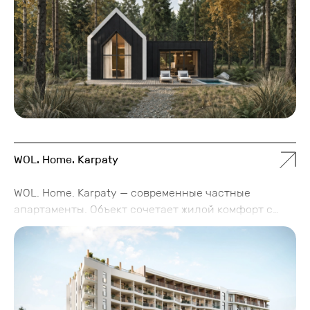
деревах, а бар доповнить секс-шоп. А кожна вілла
для двох — це власний сценарій побачення:
спальня з видом на ліс, ліжко king size, велика ванна
та джакузі для двох, дві раковини в санвузлі,
проєктор для романтичних фільмів, винна шафа й
колекція психологічних настільних ігор.
WOL. Home. Karpaty
WOL. Home. Karpaty — современные частные
апартаменты. Объект сочетает жилой комфорт с
гостиничным обслуживанием. Идеальное сочетание
собственного отдыха и доходной недвижимости.