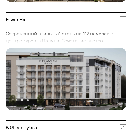
Erwin Hall
Современный стильный отель на 112 номеров в
центре курорта Поляна. Сочетание австро-
украинского исторического наследия с
современными тенденциями - захватывающая
история жизни графов Шенборнов, адаптированная
к потребностям людей XXI века. Интерьеры и
развлечения отеля отражают легенды и историю
графов, приспособленные к современным запросам
гостей.
WOL.Vinnytsia