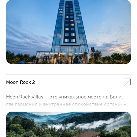
европейского города в концепте дизайна
гостиницы. Имеет собственный большой SPA-
комплекс с бассейном, массажной комнатой и
кабинетом для релакса, а также sky-ресторан с
украинской кухней, с которого открывается
невероятный вид на город.
Moon Rock 2
Moon Rock Villas — это уникальное место на Бали,
где гармония и внутреннее спокойствие органично
сочетаются с изысканным отдыхом мирового
уровня. Комплекс предлагает 18 бутиковых вилл
среди живописной тропической природы в одном из
самых престижных уголков острова — Убуде. Здесь