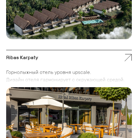
каждый гость ощущает атмосферу комфорта,
приватности и эксклюзивности, соответствующую
самым высоким стандартам современного
туристического сервиса.
Ribas Karpaty
Горнолыжный отель уровня upscale.
Дизайн отеля гармонирует с окружающей средой.