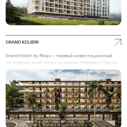
GRAND KOLIBRI
Grand Kolibri by Ribas — первый инвестиционный
пятизвездочный отель на южном побережье Турции
в Аланье, созданный на основе турецкой
философии keyif — искусства наслаждаться
моментом. Это место, которое уже сегодня называют
будущим символом семейного отдыха на побережье
Средиземного моря, где комфорт, гостеприимство и
удовольствие от каждого мгновения превращаются
в настоящее искусство.