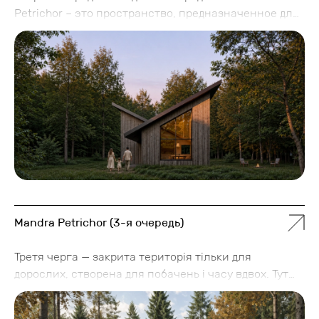
Petrichor – это пространство, предназначенное для
семейного отдыха, где дети открывают мир, а
взрослые по-настоящему восстанавливаются.
Около 40 домов формируют уютную среду с
продуманной инфраструктурой: бассейны, детские
зоны, творческие просторы и уникальные локации
типа дома на дереве и дома капибары с озером.
Mandra Petrichor (3-я очередь)
Третя черга — закрита територія тільки для
дорослих, створена для побачень і часу вдвох. Тут
з'являться спа-комплекс на 600 м², конференц-зал
на 450 м², озеро біля ресторану та тераси на