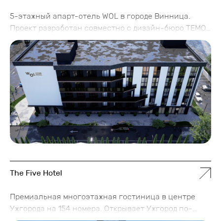
5-этажный апарт-отель WOL в городе Винница.
Проект разработан совместно с дизайн-бюро TEMO.
На 5 этажах отеля размещены 78 апартаментов
разных категорий и метража.
The Five Hotel
Премиальная многоэтажная гостиница в центре
Ужгорода на 154 номера. Открывает Ужгород по-
новому, отображает идентичность и паттерны