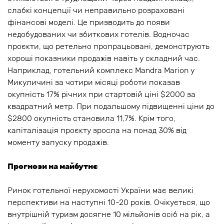
слабкі концепції чи неправильно розраховані
фінансові моделі. Це призводить до появи
недобудованих чи збиткових готелів. Водночас
проєкти, що ретельно пропрацьовані, демонструють
хороші показники продажів навіть у складний час.
Наприклад, готельний комплекс Mandra Marion у
Микуличині за чотири місяці роботи показав
окупність 17% річних при стартовій ціні $2000 за
квадратний метр. При подальшому підвищенні ціни до
$2800 окупність становила 11,7%. Крім того,
капіталізація проєкту зросла на понад 30% від
моменту запуску продажів.
Прогнози на майбутнє
Ринок готельної нерухомості України має великі
перспективи на наступні 10-20 років. Очікується, що
внутрішній туризм досягне 10 мільйонів осіб на рік, а