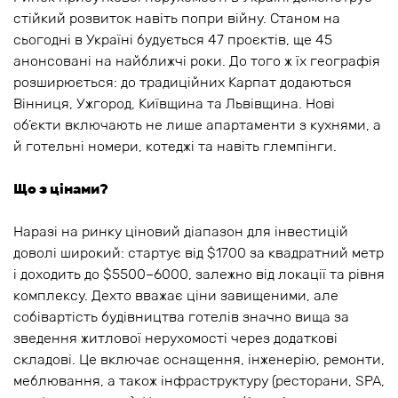
стійкий розвиток навіть попри війну. Станом на
сьогодні в Україні будується 47 проєктів, ще 45
анонсовані на найближчі роки. До того ж їх географія
розширюється: до традиційних Карпат додаються
Вінниця, Ужгород, Київщина та Львівщина. Нові
об’єкти включають не лише апартаменти з кухнями, а
й готельні номери, котеджі та навіть глемпінги.
Що з цінами?
Наразі на ринку ціновий діапазон для інвестицій
доволі широкий: стартує від $1700 за квадратний метр
і доходить до $5500–6000, залежно від локації та рівня
комплексу. Дехто вважає ціни завищеними, але
собівартість будівництва готелів значно вища за
зведення житлової нерухомості через додаткові
складові. Це включає оснащення, інженерію, ремонти,
меблювання, а також інфраструктуру (ресторани, SPA,