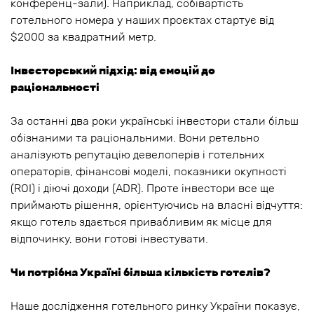
конференц-зали). Наприклад, собівартість
готельного номера у наших проєктах стартує від
$2000 за квадратний метр.
Інвесторський підхід: від емоцій до
раціональності
За останні два роки українські інвестори стали більш
обізнаними та раціональними. Вони ретельно
аналізують репутацію девелоперів і готельних
операторів, фінансові моделі, показники окупності
(ROI) і діючі доходи (ADR). Проте інвестори все ще
приймають рішення, орієнтуючись на власні відчуття:
якщо готель здається привабливим як місце для
відпочинку, вони готові інвестувати.
Чи потрібна Україні більша кількість готелів?
Наше дослідження готельного ринку України показує,