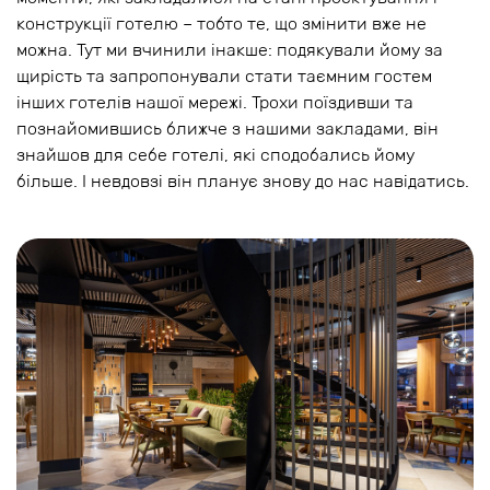
конструкції готелю – тобто те, що змінити вже не
можна. Тут ми вчинили інакше: подякували йому за
щирість та запропонували стати таємним гостем
інших готелів нашої мережі. Трохи поїздивши та
познайомившись ближче з нашими закладами, він
знайшов для себе готелі, які сподобались йому
більше. І невдовзі він планує знову до нас навідатись.