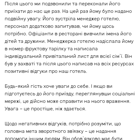
Після цього ми подзвонили та переконали його
приїхати до нас ще раз. На цей раз йому було надано
подвійну увагу. Його зустріла менеджер готелю,
персонал додатково запитував, чи йому щось
потрібно. Офіціанти в ресторані вивчили імена його
дітей та дружини. Менеджерка готелю надіслала йому
в номер фруктову тарілку та написала
індивідуальний привітальний лист для всієї сім`ї. Він
був у захваті та після цього написав на всіх ресурсах
позитивні відгуки про наш готель.
Будь-який гість хоче уваги до себе. І якщо ви
підготуєтесь до його приїзду, переглянувши соціальні
мережі, це дійсно може справити на нього враження.
Увага – це простіше, ніж здається.
Щодо негативних відгуків, потрібно розуміти, що
головна мета зворотного зв’язку – це надання
допомоги іншим людям. Він обов`язково має бути