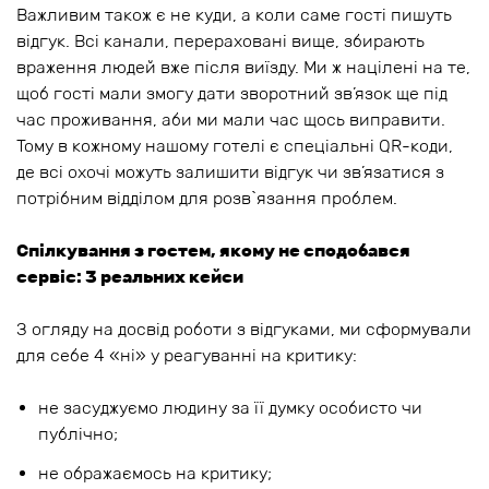
Важливим також є не куди, а коли саме гості пишуть
відгук. Всі канали, перераховані вище, збирають
враження людей вже після виїзду. Ми ж націлені на те,
щоб гості мали змогу дати зворотний зв’язок ще під
час проживання, аби ми мали час щось виправити.
Тому в кожному нашому готелі є спеціальні QR-коди,
де всі охочі можуть залишити відгук чи зв’язатися з
потрібним відділом для розв`язання проблем.
Спілкування з гостем, якому не сподобався
сервіс: 3 реальних кейси
З огляду на досвід роботи з відгуками, ми сформували
для себе 4 «ні» у реагуванні на критику:
не засуджуємо людину за її думку особисто чи
публічно;
не ображаємось на критику;