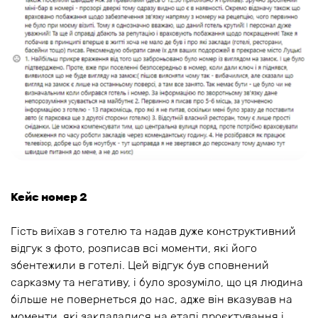
Кейс номер 2
Гість виїхав з готелю та надав дуже конструктивний
відгук з фото, розписав всі моменти, які його
збентежили в готелі. Цей відгук був сповнений
сарказму та негативу, і було зрозуміло, що ця людина
більше не повернеться до нас, адже він вказував на
моменти, які закладалися на етапі проєктування і