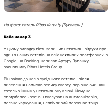
На фото: готель Ribas Karpaty (Буковель)
Кейс номер 3
У цьому випадку гість залишив негативні відгуки про
один з наших готелів на всіх можливих платформах: в
Google, на Booking, написав Артуру Лупашку,
засновнику Ribas Hotels Group.
Він заїхав до нас з сусіднього готелю і після
виселення написав велику скаргу, порівнюючи наш
готель з іншим у негативному ключі. Йому не
сподобалось все: він вказував на антисанітарію,
погане харчування, неввічливий персонал тощо.