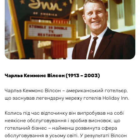
Чарльз Кеммонс Вілсон (1913 – 2003)
Чарльз Кеммонс Вілсон – американський готельєр,
що заснував легендарну мережу готелів Holiday Inn.
Колись під час відпочинку він випробував на собі
неякісне обслуговування і зробив висновок, що
готельний бізнес – найменш розвинута сфера
обслуговування в усьому світі. У результаті Вілсон