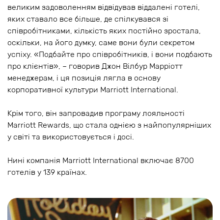
великим задоволенням відвідував віддалені готелі,
яких ставало все більше, де спілкувався зі
співробітниками, кількість яких постійно зростала,
оскільки, на його думку, саме вони були секретом
успіху. «Подбайте про співробітників, і вони подбають
про клієнтів», – говорив Джон Вілбур Марріотт
менеджерам, і ця позиція лягла в основу
корпоративної культури Marriott International.
Крім того, він запровадив програму лояльності
Marriott Rewards, що стала однією з найпопулярніших
у світі та використовується і досі.
Нині компанія Marriott International включає 8700
готелів у 139 країнах.