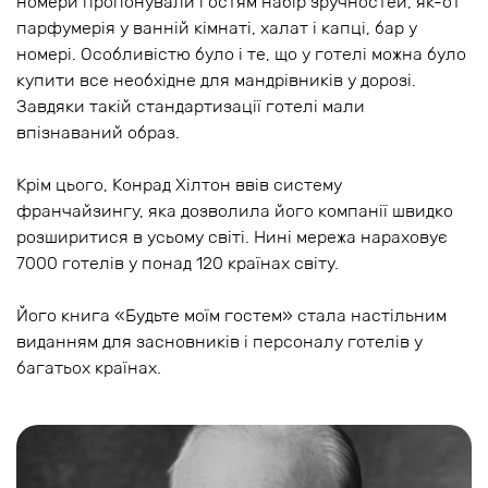
номери пропонували гостям набір зручностей, як-от
парфумерія у ванній кімнаті, халат і капці, бар у
номері. Особливістю було і те, що у готелі можна було
купити все необхідне для мандрівників у дорозі.
Завдяки такій стандартизації готелі мали
впізнаваний образ.
Крім цього, Конрад Хілтон ввів систему
франчайзингу, яка дозволила його компанії швидко
розширитися в усьому світі. Нині мережа нараховує
7000 готелів у понад 120 країнах світу.
Його книга «Будьте моїм гостем» стала настільним
виданням для засновників і персоналу готелів у
багатьох країнах.