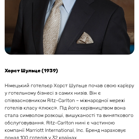
Хорст Шульце (1939)
Німецький готельєр Хорст Шульце почав свою кар’єру
у готельному бізнесі з самих низів. Він є
співзасновником Ritz-Carlton – міжнародної мережі
готелів класу «люкс». Під його керівництвом вона
стала символом розкоші, вишуканості та виняткового
обслуговування. Ritz-Carlton нині є частиною
компанії Marriott International, Inc. Бренд нараховує
понад 100 готелів у 32 країнах.