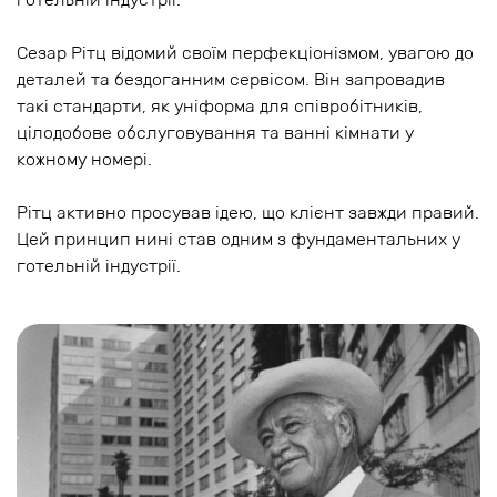
Сезар Рітц відомий своїм перфекціонізмом, увагою до
деталей та бездоганним сервісом. Він запровадив
такі стандарти, як уніформа для співробітників,
цілодобове обслуговування та ванні кімнати у
кожному номері.
Рітц активно просував ідею, що клієнт завжди правий.
Цей принцип нині став одним з фундаментальних у
готельній індустрії.