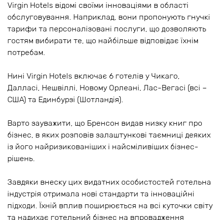
Virgin Hotels відомі своїми інноваціями в області
обслуговування. Наприклад, вони пропонують гнучкі
тарифи та персоналізовані послуги, що дозволяють
гостям вибирати те, що найбільше відповідає їхнім
потребам.
Нині Virgin Hotels включає 6 готелів у Чикаго,
Далласі, Нешвіллі, Новому Орлеані, Лас-Вегасі (всі –
США) та Единбурзі (Шотландія).
Варто зауважити, що Бренсон видав низку книг про
бізнес, в яких розповів залаштункові таємниці деяких
із його найризикованіших і найсміливіших бізнес-
рішень.
Завдяки внеску цих видатних особистостей готельна
індустрія отримала нові стандарти та інноваційні
підходи. Їхній вплив поширюється на всі куточки світу
та надихає готельний бізнес на впровадження