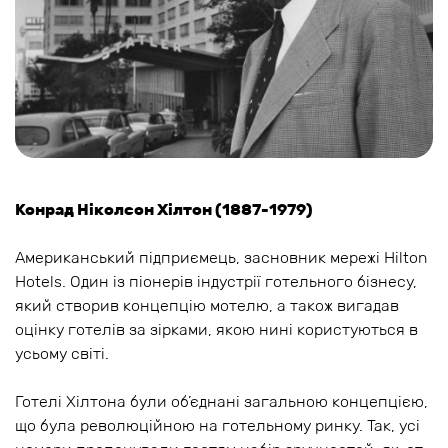
Конрад Ніколсон Хілтон (1887-1979)
Американський підприємець, засновник мережі Hilton
Hotels. Один із піонерів індустрії готельного бізнесу,
який створив концепцію мотелю, а також вигадав
оцінку готелів за зірками, якою нині користуються в
усьому світі.
Готелі Хілтона були об’єднані загальною концепцією,
що була революційною на готельному ринку. Так, усі