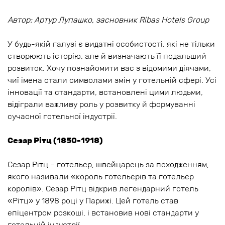
Автор: Артур Лупашко, засновник Ribas Hotels Group
У будь-якій галузі є видатні особистості, які не тільки
створюють історію, але й визначають її подальший
розвиток. Хочу познайомити вас з відомими діячами,
чиї імена стали символами змін у готельній сфері. Усі
інновації та стандарти, встановлені цими людьми,
відіграли важливу роль у розвитку й формуванні
сучасної готельної індустрії.
Сезар Рітц (1850-1918)
Сезар Рітц – готельєр, швейцарець за походженням,
якого називали «король готельєрів та готельєр
королів». Сезар Рітц відкрив легендарний готель
«Рітц» у 1898 році у Парижі. Цей готель став
епіцентром розкоші, і встановив нові стандарти у
готельній індустрії.