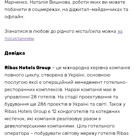
Марченко, Наталія Вишнова, роботи яких ви можете
побачити в соцмережах, на діджитал-майданчиках та
офлайн.
Зізнатися в любові до рідного міста/села можна
за
посиланням
.
Довідка
Ribas Hotels Group
– це міжнародна керівна компанія
повного циклу, створена в Україні, основною
послугою якої є операційний менеджмент готельно-
ресторанних комплексів. Наразі компанія має в
управлінні 28 готелів. На стадії проєктування та
будування ще 286 проєктів в Україні та світі. Також у
Ribas Hotels Group є 12 кондоготелів та котеджних
містечок, які компанія реалізовує разом з
девелоперськими компаніями. Ціль готельного
оператора – побудувати світову мережу готелів Ribas