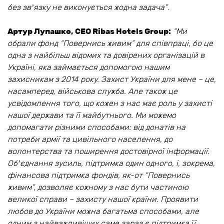
без звʼязку не виконується жодна задача”
.
Артур Лупашко, СЕО Ribas Hotels Group:
“Ми
обрали фонд “Повернись живим” для співпраці, бо це
одна з найбільш відомих та довірених організацій в
Україні, яка займається допомогою нашим
захисникам з 2014 року. Захист України для мене – це,
насамперед, військова служба. Але також це
усвідомлення того, що кожен з нас має роль у захисті
нашої держави та її майбутнього. Ми можемо
допомагати різними способами: від донатів на
потреби армії та цивільного населення, до
волонтерства та поширення достовірної інформації.
Обʼєднання зусиль, підтримка один одного, і, зокрема,
фінансова підтримка фондів, як-от “Повернись
живим”, дозволяє кожному з нас бути частиною
великої справи – захисту нашої країни. Проявити
любов до України можна багатьма способами, але
одним з найважливіших саме зараз є підтримка її