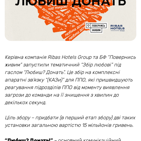
Керівна компанія Ribas Hotels Group та БФ “Повернись
живим” запустили тематичний “Збір любові” під
гаслом “Любиш? Донать”. Це збір на комплексні
апаратні зв’язку “(КАЗи)” для ППО, які пришвидшують
реагування підрозділів ППО від моменту виявлення
загрози до команди на її знищення з хвилин до
декількох секунд.
Ціль збору – придбати (в перший етап збору) дві таких
установки загальною вартістю 15 мільйонів гривень.
“Любиш? Донать!”
– основний комунікаційний