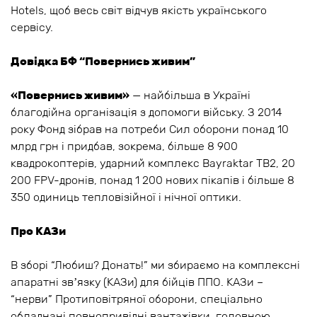
Hotels, щоб весь світ відчув якість українського
сервісу.
Довідка БФ “Повернись живим”
«Повернись живим»
— найбільша в Україні
благодійна організація з допомоги війську. З 2014
року Фонд зібрав на потреби Сил оборони понад 10
млрд грн і придбав, зокрема, більше 8 900
квадрокоптерів, ударний комплекс Bayraktar TB2, 20
200 FPV-дронів, понад 1 200 нових пікапів і більше 8
350 одиниць тепловізійної і нічної оптики.
Про КАЗи
В зборі “Любиш? Донать!” ми збираємо на комплексні
апаратні звʼязку (КАЗи) для бійців ППО. КАЗи –
“нерви” Протиповітряної оборони, спеціально
обладнані повнопривідні вантажівки, головною