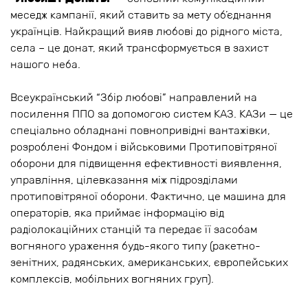
меседж кампанії, який ставить за мету об’єднання
українців. Найкращий вияв любові до рідного міста,
села – це донат, який трансформується в захист
нашого неба.
Всеукраїнський “Збір любові” направлений на
посилення ППО за допомогою систем КАЗ. КАЗи — це
спеціально обладнані повнопривідні вантажівки,
розроблені Фондом і військовими Протиповітряної
оборони для підвищення ефективності виявлення,
управління, цілевказання між підрозділами
протиповітряної оборони. Фактично, це машина для
операторів, яка приймає інформацію від
радіолокаційних станцій та передає її засобам
вогняного ураження будь-якого типу (ракетно-
зенітних, радянських, американських, європейських
комплексів, мобільних вогняних груп).