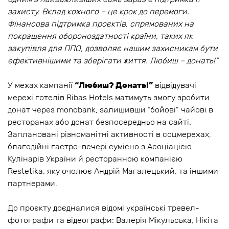
захисту. Вклад кожного – це крок до перемоги.
Фінансова підтримка проєктів, спрямованих на
покращення обороноздатності країни, таких як
закупівля для ППО, дозволяє нашим захисникам бути
ефективнішими та зберігати життя. Любиш – донать!”
У межах кампанії
“Любиш? Донать!”
відвідувачі
мережі готелів Ribas Hotels матимуть змогу зробити
донат через monobank, залишивши “бойові” чайові в
ресторанах або донат безпосередньо на сайті.
Заплановані різноманітні активності в соцмережах,
благодійні гастро-вечері сумісно з Асоціацією
Кулінарів України й ресторанною компанією
Restetikа, яку очолює Андрій Магалецький, та іншими
партнерами.
До проєкту доєдналися відомі українські тревел-
фотографи та відеографи: Валерія Мікульська, Нікіта