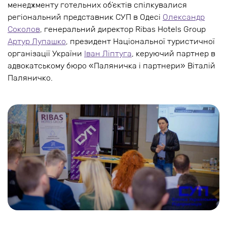
менеджменту готельних об’єктів спілкувалися
регіональний представник СУП в Одесі
Олександр
Соколов
, генеральний директор Ribas Hotels Group
Артур Лупашко
, президент Національної туристичної
організації України
Іван Ліптуга
, керуючий партнер в
адвокатському бюро «Паляничка і партнери» Віталій
Паляничко.