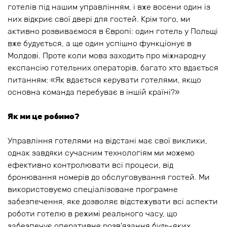
готелів під нашим управлінням, і вже восени один із
них відкриє свої двері для гостей. Крім того, ми
активно розвиваємося в Європі: один готель у Польщі
вже будується, а ще один успішно функціонує в
Молдові. Проте коли мова заходить про міжнародну
експансію готельних операторів, багато хто вдається
питанням: «Як вдається керувати готелями, якщо
основна команда перебуває в іншій країні?»
Як ми це робимо?
Управління готелями на відстані має свої виклики,
однак завдяки сучасним технологіям ми можемо
ефективно контролювати всі процеси, від
бронювання номерів до обслуговування гостей. Ми
використовуємо спеціалізоване програмне
забезпечення, яке дозволяє відстежувати всі аспекти
роботи готелю в режимі реального часу, що
забезпечує оперативне розв'язання будь-яких