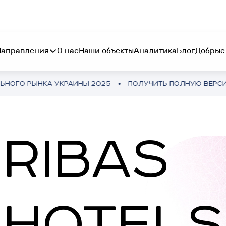
Направления
О нас
Наши объекты
Аналитика
Блог
Добрые
НКА УКРАИНЫ 2025
ПОЛУЧИТЬ ПОЛНУЮ ВЕРСИЮ
ОБЗ
S INVEST
КНИГА "БОЛЬШЕ ЧЕ
стирование от 45 000$ в
RESTETIKA
RIBAS
ыльную гостиничную
КНИГА "БОЛЬШЕ Ч
ижимость
RIBAS HOTEL ACADEMY
P INVEST
TEMO
HOTELS
стиции от 10 250₴ в
тфоне
RIBAS INVEST