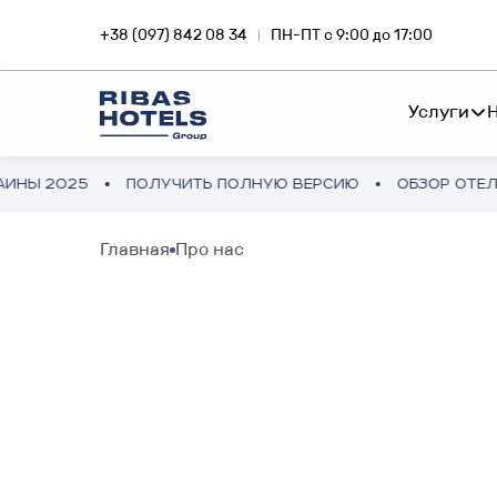
+38 (097) 842 08 34
ПН-ПТ с 9:00 до 17:00
Услуги
5
ПОЛУЧИТЬ ПОЛНУЮ ВЕРСИЮ
ОБЗОР ОТЕЛЬНОГО РЫ
СЕТЬ ОТЕЛЕЙ
RIBA
Главная
Про нас
Погружайся в магию
Инве
FEE-DEVELOPMENT
путешествий вместе с Ribas
приб
Hotels
недв
ФРАНЧАЙЗИНГ
ИНВЕСТИЦИИ ЗА ГРАНИЦЕЙ
SNA
КОНСАЛТИНГ ПРОЕКТА
Отельный бизнес в Европе и
Инве
Азии
смар
АУДИТ ПРОЕКТА