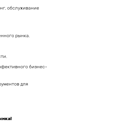
нг, обслуживание
нного рынка.
ти.
ффективного бизнес-
рументов для
ынка!