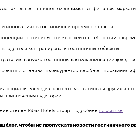
 аспектов гостиничного менеджмента: финансы, маркети
х и инновациях в гостиничной промышленности.
концепции гостиницы, отвечающей потребностям совреме
 внедрять и контролировать гостиничные объекты.
стратегию запуска гостиницы для максимизации доходнос
ировать и оценивать конкурентоспособность создания э
я социальных медиа, контент-маркетинга и других инст
и привлечения аудитории.
ие отелем Ribas Hotels Group. Подробнее
по ссылке
.
ш блог, чтобы не пропускать новости гостиничного р