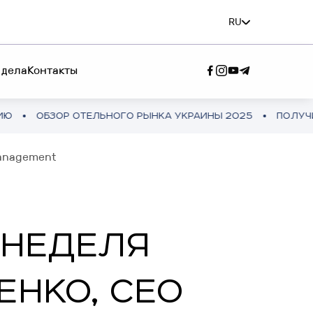
RU
 дела
Контакты
 ОТЕЛЬНОГО РЫНКА УКРАИНЫ 2025
ПОЛУЧИТЬ ПОЛНУЮ
М СЕРВИС"
Management
ЕМ КОМАНДА"
 НЕДЕЛЯ
ЕНКО, CEO