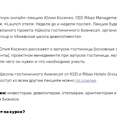
ную онлайн-лекцию Юлии Косенко, CEO Ribas Management
: «Launch отеля. Неделя до и неделя после». Лекция буд
ельного проекта «Школа гостиничного бизнеса», органи
Group и «Киевская школа девелопмента».
Юлия Косенко расскажет о запуске гостиницы (основные
енты), проектном менеджменте при запуске гостиницы, ма
 для чего он нужен и что необходимо учесть.
Школы гостиничного бизнеса» от KSD и Ribas Hotels Gro
доступ ко всем другим лекциям можно
по ссылке
.
ен:
инвесторам, девелоперам, отельерам, архитекторам и
м бизнесе.
т на курсе?