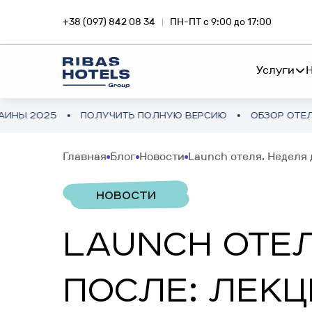
+38 (097) 842 08 34
ПН-ПТ с 9:00 до 17:00
Услуги
ПОЛУЧИТЬ ПОЛНУЮ ВЕРСИЮ
ОБЗОР ОТЕЛЬНОГО РЫНК
СЕТЬ ОТЕЛЕЙ
RIBA
Главная
Блог
Новости
Launch отеля. Неделя 
Погружайся в магию
Инве
FEE-DEVELOPMENT
путешествий вместе с Ribas
приб
НОВОСТИ
Hotels
недв
ФРАНЧАЙЗИНГ
LAUNCH ОТЕЛ
ИНВЕСТИЦИИ ЗА ГРАНИЦЕЙ
SNA
КОНСАЛТИНГ ПРОЕКТА
ПОСЛЕ: ЛЕКЦ
Отельный бизнес в Европе и
Инве
Азии
смар
АУДИТ ПРОЕКТА