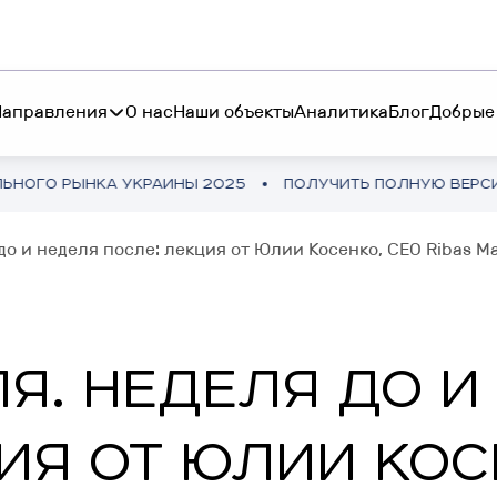
Направления
О нас
Наши объекты
Аналитика
Блог
Добрые
А УКРАИНЫ 2025
ПОЛУЧИТЬ ПОЛНУЮ ВЕРСИЮ
ОБЗОР
S INVEST
КНИГА "БОЛЬШЕ ЧЕ
до и неделя после: лекция от Юлии Косенко, CEO Ribas 
стирование от 45 000$ в
RESTETIKA
ыльную гостиничную
КНИГА "БОЛЬШЕ Ч
ижимость
RIBAS HOTEL ACADEMY
Я. НЕДЕЛЯ ДО И
P INVEST
TEMO
ИЯ ОТ ЮЛИИ КОС
стиции от 10 250₴ в
тфоне
RIBAS INVEST