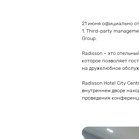
21 июня официально отк
1. Third-party managem
Group.
Radisson – это отельны
которое позволяет гос
на дружелюбное обслуж
Radisson Hotel City Ce
внутреннем дворе наход
проведения конференци