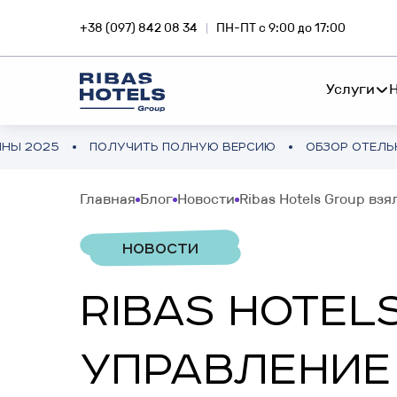
+38 (097) 842 08 34
ПН-ПТ с 9:00 до 17:00
Услуги
ЛУЧИТЬ ПОЛНУЮ ВЕРСИЮ
ОБЗОР ОТЕЛЬНОГО РЫНКА УК
СЕТЬ ОТЕЛЕЙ
RIBA
Главная
Блог
Новости
Ribas Hotels Group взя
Погружайся в магию
Инве
FEE-DEVELOPMENT
путешествий вместе с Ribas
приб
НОВОСТИ
Hotels
недв
ФРАНЧАЙЗИНГ
RIBAS HOTEL
ИНВЕСТИЦИИ ЗА ГРАНИЦЕЙ
SNA
КОНСАЛТИНГ ПРОЕКТА
УПРАВЛЕНИЕ
Отельный бизнес в Европе и
Инве
Азии
смар
АУДИТ ПРОЕКТА