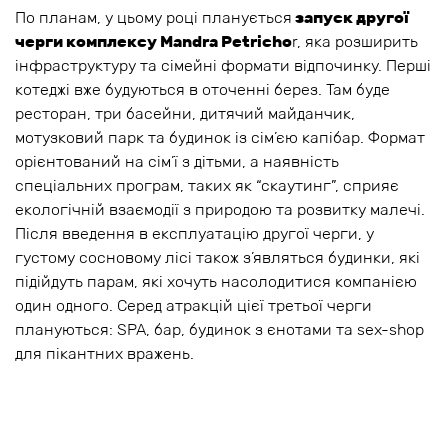
По планам, у цьому році планується
запуск другої
черги комплексу Mandra Petricho
r, яка розширить
інфраструктуру та сімейні формати відпочинку. Перші
котеджі вже будуються в оточенні берез. Там буде
ресторан, три басейни, дитячий майданчик,
мотузковий парк та будинок із сім’єю капібар. Формат
орієнтований на сім’ї з дітьми, а наявність
спеціальних програм, таких як “скаутинг”, сприяє
екологічній взаємодії з природою та розвитку малечі.
Після введення в експлуатацію другої черги, у
густому сосновому лісі також з’являться будинки, які
підійдуть парам, які хочуть насолодитися компанією
один одного. Серед атракцій цієї третьої черги
плануються: SPA, бар, будинок з єнотами та sex-shop
для пікантних вражень.