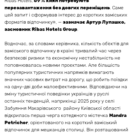
Ribas Hotels,
69 % киян потребують
перезавантаження без довгих переміщень
. Саме
цей запит і сформував інтерес до коротких заміських
форматів відпочинку», —
зазначає Артур Лупашко,
засновник Ribas Hotels Group
.
Водночас, за словами керівника, кількість об’єктів для
заміського відпочинку в країні тривалий час через
безпекові ризики та економічну нестабільність не
поповнювалась новими проєктами. Але більшість
популярних туристичних напрямків вимагають
значних часових витрат на дорогу, що робить поїздки
на одну-дві доби малоефективними. Відповідаючи на
зміну туристичної поведінки українців у руслі
останніх тенденцій, наприкінці 2025 року у селі
Забуяння Макарівського району Київської області
відкрилась перша черга котеджного містечка
Mandra
Petrichor
, орієнтованого на короткий заміський
відпочинок для мешканців столиці. Він розташований