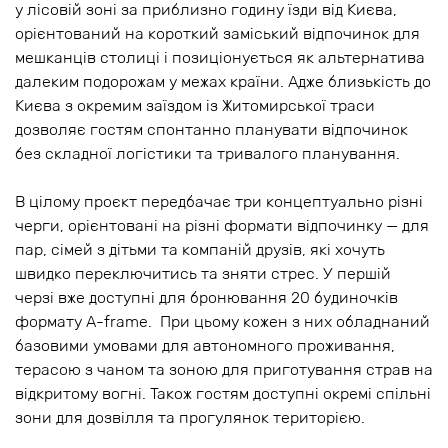
у лісовій зоні за приблизно годину їзди від Києва,
орієнтований на короткий заміський відпочинок для
мешканців столиці і позиціонується як альтернатива
далеким подорожам у межах країни. Адже близькість до
Києва з окремим заїздом із Житомирської траси
дозволяє гостям спонтанно планувати відпочинок
без складної логістики та тривалого планування.
В цілому проєкт передбачає три концептуально різні
черги, орієнтовані на різні формати відпочинку — для
пар, сімей з дітьми та компаній друзів, які хочуть
швидко переключитись та зняти стрес. У першій
черзі вже доступні для бронювання 20 будиночків
формату A-frame. При цьому кожен з них обладнаний
базовими умовами для автономного проживання,
терасою з чаном та зоною для приготування страв на
відкритому вогні. Також гостям доступні окремі спільні
зони для дозвілля та прогулянок територією.