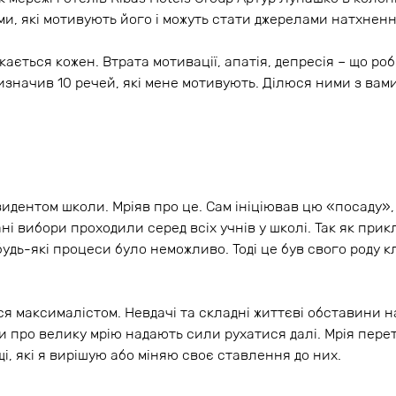
ми, які мотивують його і можуть стати джерелами натхненн
кається кожен. Втрата мотивації, апатія, депресія – що ро
изначив 10 речей, які мене мотивують. Ділюся ними з вами
зидентом школи. Мріяв про це. Сам ініціював цю «посаду»,
ані вибори проходили серед всіх учнів у школі. Так як прик
удь-які процеси було неможливо. Тоді це був свого роду к
ся максималістом. Невдачі та складні життєві обставини 
и про велику мрію надають сили рухатися далі. Мрія пе
і, які я вирішую або міняю своє ставлення до них.