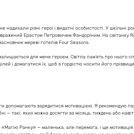
не надихали різні герої і видатні особистості. У шкільні р
в вражений Ерастом Петровичем Фандоріним. На світанку Ri
засновник мережі готелів Four Seasons.
і залишається для мене героєм. Світла пам’ять про нього 
ілей і домагатися їх, щоб з гордістю носити його прізвище
оги допомагають зарядитися мотивацією. Я рекомендую п
бні — такі, яких можна досягти за місяць, тиждень або наві
а «Магію Ранку» — маленька, але перемога, і ще мотивація 