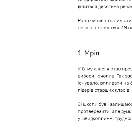
ділиться десятьма реча
Рано чи пізно з цим сти
нічого не хочеться? Я в
1. Мрія
У 8-му класі я став пре
вибори і очолив. Так зв
існувало, впливати на б
лідерів старших класів.
Зі школи був і залишаю
протверезити, але думк
у швидкоплинні труднощ