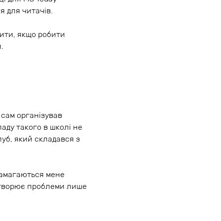
я для читачів.
бити, якщо робити
.
 сам організував
ладу такого в школі не
луб, який складався з
намагаються мене
ретворює проблеми лише