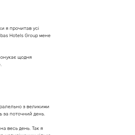
оки я прочитав усі
bas Ноtеls Group мене
спонукає щодня
.
аралельно з великими
ть за поточний день.
на весь день. Так я