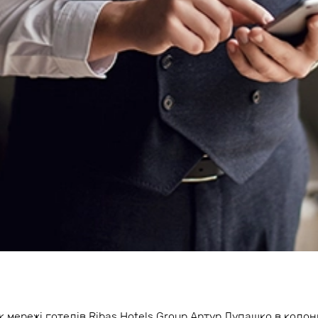
 мережі готелів Ribas Hotels Group Артур Лупашко в колон