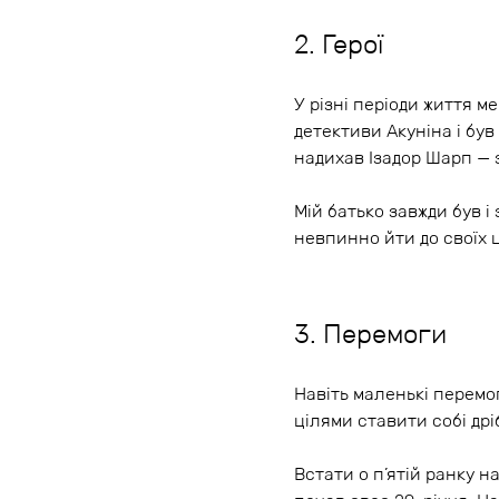
2. Герої
У різні періоди життя ме
детективи Акуніна і бу
надихав Ізадор Шарп — 
Мій батько завжди був 
невпинно йти до своїх ц
3. Перемоги
Навіть маленькі перем
цілями ставити собі дрі
Встати о п’ятій ранку н