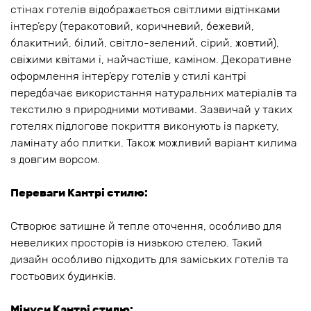
стінах готелів відображається світлими відтінками
інтер’єру (теракотовий, коричневий, бежевий,
блакитний, білий, світло-зелений, сірий, жовтий),
свіжими квітами і, найчастіше, каміном. Декоративне
оформлення інтер’єру готелів у стилі кантрі
передбачає використання натуральних матеріалів та
текстилю з природними мотивами. Зазвичай у таких
готелях підлогове покриття виконують із паркету,
ламінату або плитки. Також можливий варіант килима
з довгим ворсом.
Переваги Кантрі стилю:
Створює затишне й тепле оточення, особливо для
невеликих просторів із низькою стелею. Такий
дизайн особливо підходить для заміських готелів та
гостьових будинків.
Мінуси Кантрі
стилю
: