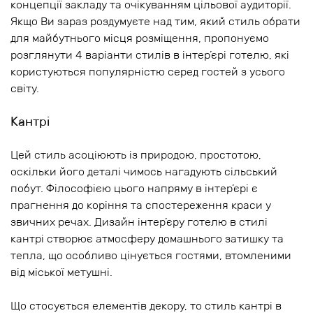
концепції закладу та очікуванням цільової аудиторії.
Якщо Ви зараз роздумуєте над тим, який стиль обрати
для майбутнього місця розміщення, пропонуємо
розглянути 4 варіанти стилів в інтер’єрі готелю, які
користуються популярністю серед гостей з усього
світу.
Кантрі
Цей стиль асоціюють із природою, простотою,
оскільки його деталі чимось нагадують сільський
побут. Філософією цього напряму в інтер’єрі є
прагнення до коріння та спостереження краси у
звичних речах. Дизайн інтер’єру готелю в стилі
кантрі створює атмосферу домашнього затишку та
тепла, що особливо цінується гостями, втомленими
від міської метушні.
Що стосується елементів декору, то стиль кантрі в