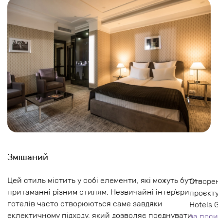
Змішаний
Цей стиль містить у собі елементи, які можуть бути
Створе
притаманні різним стилям. Незвичайні інтер’єри
проєкту
готелів часто створюються саме завдяки
Hotels 
еклектичному підходу, який дозволяє поєднувати
за пос