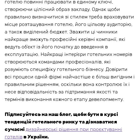
готелю повинні працювати в єдиному ключі,
створюючи цілісний образ закладу. Однак щоби
правильно визначитися зі стилем треба враховувати
місце розташування готелю, його цільову аудиторію,
а також виділений бюджет. Зважити ці чинники
найкраще зможуть професійні керівні компанії, які
ведуть об’єкт із його початку до введення в
експлуатацію. Найкращі інтер’єри готельних номерів
створюються командами професіоналів, які
розуміють специфіку готельного бізнесу. Довірити
всі процеси одній фірмі найчастіше є більш вигідним і
правильним рішенням, оскільки вона контролює їх і
несе відповідальність за підтримання якості та
термінів виконання кожного етапу девелопменту.
Підписуйтесь на наш блог, щоби бути в курсі
тенденцій готельного ринку та дізнаватися
сучасні
дизайнерські рішення при проєктуванні
готелів
в
України.