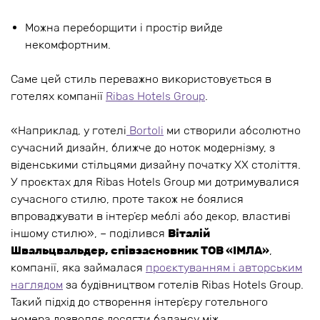
Можна переборщити і простір вийде
некомфортним.
Саме цей стиль переважно використовується в
готелях компанії
Ribas Hotels Group
.
«Наприклад, у готелі
Bortoli
ми створили абсолютно
сучасний дизайн, ближче до ноток модернізму, з
віденськими стільцями дизайну початку XX століття.
У проєктах для Ribas Hotels Group ми дотримувалися
сучасного стилю, проте також не боялися
впроваджувати в інтер’єр меблі або декор, властиві
іншому стилю», – поділився
Віталій
Швальцвальдер, співзасновник ТОВ «IМЛА»
,
компанії, яка займалася
проєктуванням і авторським
наглядом
за будівництвом готелів Ribas Hotels Group.
Такий підхід до створення інтер’єру готельного
номера дозволяє досягти балансу між