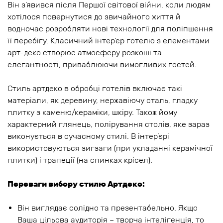
Він з’явився після Першої світової війни, коли людям
хотілося повернутися до звичайного життя й
водночас розробляти нові технології для поліпшення
її перебігу. Класичний інтер’єр готелю з елементами
арт-деко створює атмосферу розкоші та
елегантності, приваблюючи вимогливих гостей.
Стиль артдеко в обробці готелів включає такі
матеріали, як деревину, нержавіючу сталь, гладку
плитку з каменю/кераміки, шкіру. Також йому
характерний глянець, полірування столів, яке зараз
виконується в сучасному стилі. В інтер’єрі
використовуються зигзаги (при укладанні керамічної
плитки) і трапеції (на спинках крісел).
Переваги вибору стилю Артдеко:
Він виглядає солідно та презентабельно. Якщо
Ваша цільова аудиторія – творча інтелігенція, то