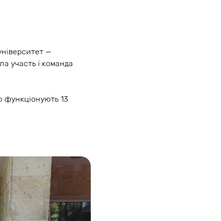
університет —
ла участь і команда
но функціонують 13