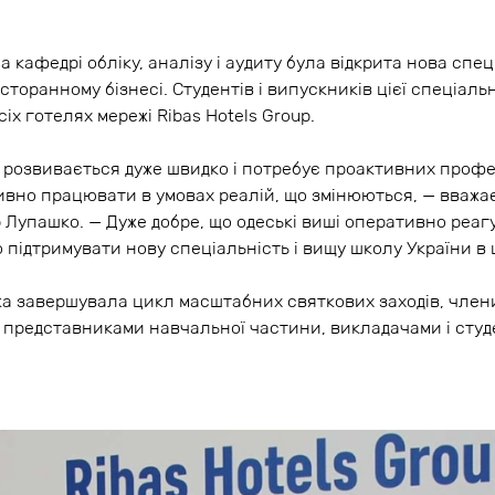
а кафедрі обліку, аналізу і аудиту була відкрита нова спеці
сторанному бізнесі. Студентів і випускників цієї спеціал
іх готелях мережі Ribas Hotels Group.
і розвивається дуже швидко і потребує проактивних профе
ивно працювати в умовах реалій, що змінюються, — вважа
р Лупашко. — Дуже добре, що одеські виші оперативно реаг
о підтримувати нову спеціальність і вищу школу України в 
ка завершувала цикл масштабних святкових заходів, члени
 представниками навчальної частини, викладачами і студ