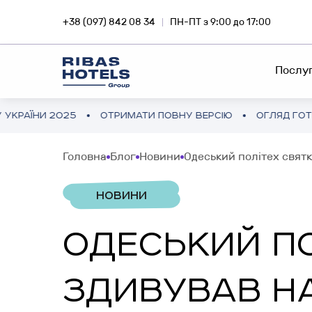
+38 (097) 842 08 34
ПН-ПТ з 9:00 до 17:00
Послу
2025
ОТРИМАТИ ПОВНУ ВЕРСІЮ
ОГЛЯД ГОТЕЛЬНОГО Р
МЕРЕЖА ГОТЕЛІВ
RIBA
Головна
Блог
Новини
Одеський політех святк
Занурюйся у магію подорожей
Iнвес
FEE-DEVELOPMENT
разом з Ribas Hotels
приб
НОВИНИ
неру
ФРАНЧАЙЗИНГ
ОДЕСЬКИЙ ПО
ІНВЕСТИЦІЇ ЗА КОРДОНОМ
SNA
КОНСАЛТИНГ ПРОЄКТУ
Готельний бізнес у Азії та Європі
ЗДИВУВАВ НА
Інвес
смар
АУДИТ ПРОЄКТУ