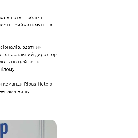
альність — облік і
ьності прийматимуть на
сіоналів, здатних
є генеральний директор
ують на цей запит
цілому.
 команди Ribas Hotels
ентами вишу.