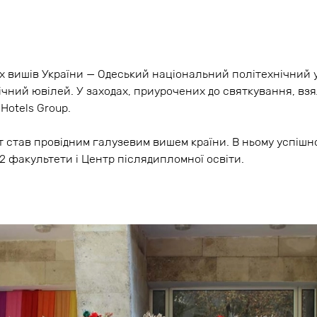
SNAP INVEST BY RIBAS
CODEX ENERGY
х вишів України — Одеський національний політехнічний 
ічний ювілей. У заходах, приурочених до святкування, взя
 Hotels Group.
ет став провідним галузевим вишем країни. В ньому успіш
 2 факультети і Центр післядипломної освіти.