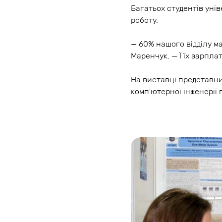
Багатьох студентів унів
роботу.
— 60% нашого відділу м
Маренчук. — Ї їх зарпла
На виставці представни
комп’ютерної інженерії