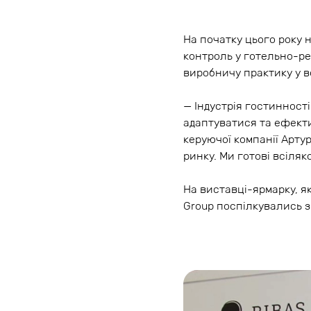
На початку цього року н
контроль у готельно-ре
виробничу практику у вс
— Індустрія гостинност
адаптуватися та ефект
керуючої компанії Арту
ринку. Ми готові всіляк
На виставці-ярмарку, я
Group поспілкувались з