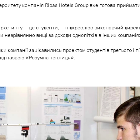
ерситету компанія Ribas Hotels Group вже готова приймати
аркетингу — це студенти, — підкреслює виконавчий директ
ти незрівнянно вищі за доходи однолітків в інших компанія
ки компанії зацікавились проектом студентів третього і п
 під назвою «Розумна теплиця».