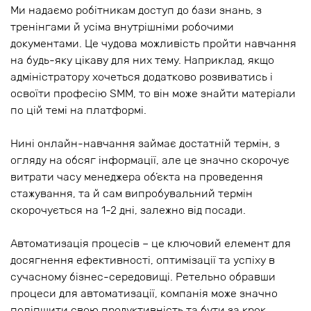
Ми надаємо робітникам доступ до бази знань, з
тренінгами й усіма внутрішніми робочими
документами. Це чудова можливість пройти навчання
на будь-яку цікаву для них тему. Наприклад, якщо
адміністратору хочеться додатково розвиватись і
освоїти професію SMM, то він може знайти матеріали
по цій темі на платформі.
Нині онлайн-навчання займає достатній термін, з
огляду на обсяг інформації, але це значно скорочує
витрати часу менеджера об’єкта на проведення
стажування, та й сам випробувальний термін
скорочується на 1-2 дні, залежно від посади.
Автоматизація процесів – це ключовий елемент для
досягнення ефективності, оптимізації та успіху в
сучасному бізнес-середовищі. Ретельно обравши
процеси для автоматизації, компанія може значно
поліпшити свою продуктивність та бути за крок