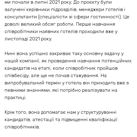
ми почали в липні 2021 року. До проєкту були
залучені керівники підрозділів, менеджери готелів і
консультанти (спеціалісти зі сфери гостинності). Це
доволі великий обсяг роботи. Перше навчання
співробітники наявних готелів проходили вже у
листопаді 2021 року.
Нині вона успішно закриває таку основну задачу у
нашій компанії, як проведення навчання потенційних
кандидатів на етапі, коли співробітник пройшов
співбесіду, але ще не почав стажування. На
випробувальний термін у готель він приходить вже з
певними знаннями, які потрібно реалізувати на
практиці.
Крім того, вона допомагає нам у структуруванні
кандидатів, атестації та підвищенні кваліфікації
співробітників.