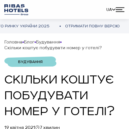
UA
У УКРАЇНИ 2025
ОТРИМАТИ ПОВНУ ВЕРСІЮ
ОГЛ
Головна
Блог
Будування
Скільки коштує побудувати номер у готелі?
БУДУВАННЯ
СКІЛЬКИ КОШТУЄ
ПОБУДУВАТИ
НОМЕР У ГОТЕЛІ?
19 квітня 2021
7 хвилин