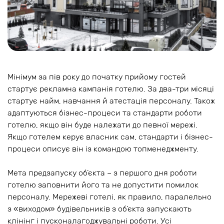
Мінімум за пів року до початку прийому гостей
стартує рекламна кампанія готелю. За два-три місяці
стартує найм, навчання й атестація персоналу. Також
адаптуються бізнес-процеси та стандарти роботи
готелю, якщо він буде належати до певної мережі.
Якщо готелем керує власник сам, стандарти і бізнес-
процеси описує він із командою топменеджменту.
Мета предзапуску об’єкта – з першого дня роботи
готелю заповнити його та не допустити помилок
персоналу. Мережеві готелі, як правило, паралельно
з «виходом» будівельників з об’єкта запускають
клінінг і пусконалагоджувальні роботи. Усі