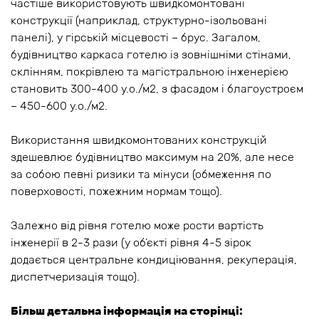
частіше використовують швидкомонтовані
конструкції (наприклад, структурно-ізольовані
панелі), у гірській місцевості – брус. Загалом,
будівництво каркаса готелю із зовнішніми стінами,
склінням, покрівлею та магістральною інженерією
становить 300-400 у.о./м2, з фасадом і благоустроєм
– 450-600 у.о./м2.
Використання швидкомонтованих конструкцій
здешевлює будівництво максимум на 20%, але несе
за собою певні ризики та мінуси (обмеження по
поверховості, пожежним нормам тощо).
Залежно від рівня готелю може рости вартість
інженерії в 2-3 рази (у об’єкті рівня 4-5 зірок
додається центральне кондиціювання, рекуперація,
диспетчеризація тощо).
Більш детальна інформація на сторінці: