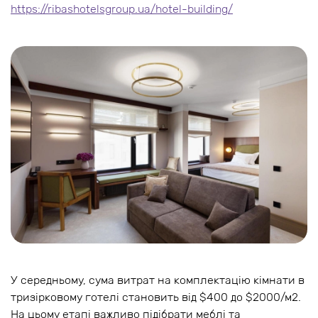
https://ribashotelsgroup.ua/hotel-building/
У середньому, сума витрат на комплектацію кімнати в
тризірковому готелі становить від $400 до $2000/м2.
На цьому етапі важливо підібрати меблі та