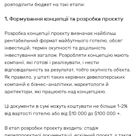
розподілити бюджет на такі етапи:
1. Формування концепції та розробка проєкту
Розробка концепції проєкту визначає найбільш
рентабельний формат майбутнього готелю, обсяг
інвестицій, термін окупності та доцільність
інвестування загалом. Розробляти концепцію мають
компанії, які готові і реалізувати, і нести
відповідальність за результат, тобто окупність об’єкта.
Як правило, у штаті таких керівних девелоперських
компаній є бізнес-аналітики, маркетологи й
архітектори, які працюють над концепцією.
Ці документи в сумі можуть коштувати не більше 1-2%
від вартості готелю або від $10 000 до $100 000 +.
В етап розробки проєкту входить: стадія
передпроєктної документації, ескізний проєкт, а також