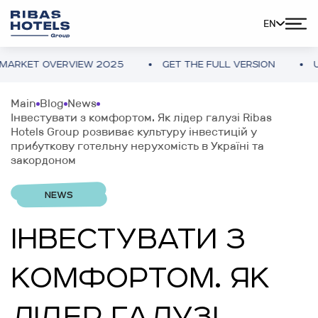
EN
KET OVERVIEW 2025
GET THE FULL VERSION
UKRA
Main
Blog
News
Інвестувати з комфортом. Як лідер галузі Ribas
Hotels Group розвиває культуру інвестицій у
прибуткову готельну нерухомість в Україні та
закордоном
NEWS
ІНВЕСТУВАТИ З
КОМФОРТОМ. ЯК
ЛІДЕР ГАЛУЗІ